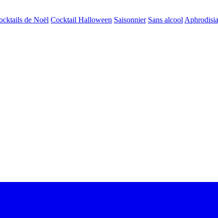
ocktails de Noël
Cocktail Halloween
Saisonnier
Sans alcool
Aphrodisi