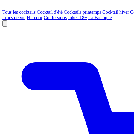
Tous les cocktails
Cocktail d'été
Cocktails printemps
Cocktail hiver
C
Trucs de vie
Humour
Confessions
Jokes 18+
La Boutique