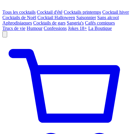
Tous les cocktails
Cocktail d'été
Cocktails printemps
Cocktail hiver
Cocktails de Noël
Cocktail Halloween
Saisonnier
Sans alcool
Aphrodisiaques
Cocktails de gars
Sangria's
Cafés comiques
Trucs de vie
Humour
Confessions
Jokes 18+
La Boutique