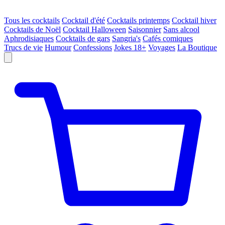
Tous les cocktails
Cocktail d'été
Cocktails printemps
Cocktail hiver
Cocktails de Noël
Cocktail Halloween
Saisonnier
Sans alcool
Aphrodisiaques
Cocktails de gars
Sangria's
Cafés comiques
Trucs de vie
Humour
Confessions
Jokes 18+
Voyages
La Boutique