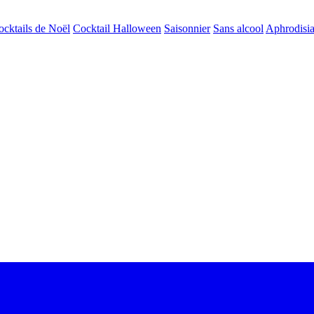
ocktails de Noël
Cocktail Halloween
Saisonnier
Sans alcool
Aphrodisi