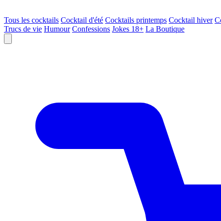
Tous les cocktails
Cocktail d'été
Cocktails printemps
Cocktail hiver
C
Trucs de vie
Humour
Confessions
Jokes 18+
La Boutique