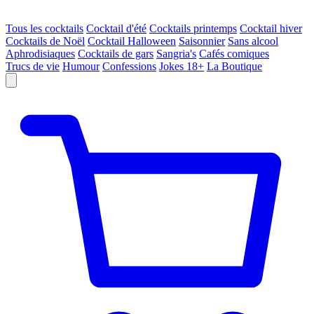
Tous les cocktails
Cocktail d'été
Cocktails printemps
Cocktail hiver
Cocktails de Noël
Cocktail Halloween
Saisonnier
Sans alcool
Aphrodisiaques
Cocktails de gars
Sangria's
Cafés comiques
Trucs de vie
Humour
Confessions
Jokes 18+
La Boutique