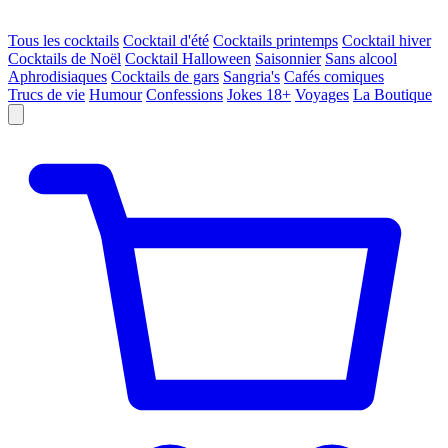
Tous les cocktails
Cocktail d'été
Cocktails printemps
Cocktail hiver
Cocktails de Noël
Cocktail Halloween
Saisonnier
Sans alcool
Aphrodisiaques
Cocktails de gars
Sangria's
Cafés comiques
Trucs de vie
Humour
Confessions
Jokes 18+
Voyages
La Boutique