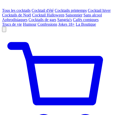
Tous les cocktails
Cocktail d'été
Cocktails printemps
Cocktail hiver
Cocktails de Noël
Cocktail Halloween
Saisonnier
Sans alcool
Aphrodisiaques
Cocktails de gars
Sangria's
Cafés comiques
Trucs de vie
Humour
Confessions
Jokes 18+
La Boutique