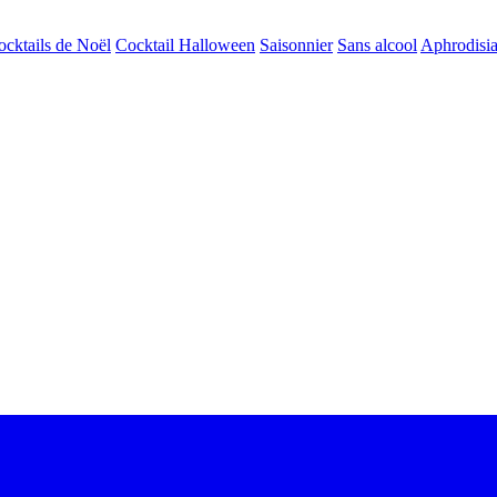
ocktails de Noël
Cocktail Halloween
Saisonnier
Sans alcool
Aphrodisi