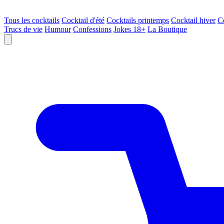
Tous les cocktails
Cocktail d'été
Cocktails printemps
Cocktail hiver
C
Trucs de vie
Humour
Confessions
Jokes 18+
La Boutique