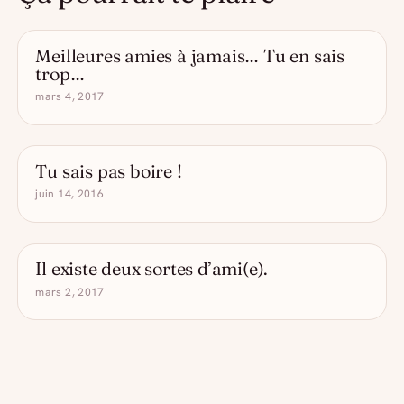
Meilleures amies à jamais… Tu en sais
- DRÔLE D'ALCOOL
trop…
mars 4, 2017
Tu sais pas boire !
- DRÔLE D'ALCOOL
juin 14, 2016
Il existe deux sortes d’ami(e).
- DRÔLE D'ALCOOL
mars 2, 2017