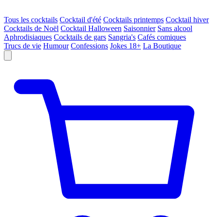
Tous les cocktails
Cocktail d'été
Cocktails printemps
Cocktail hiver
Cocktails de Noël
Cocktail Halloween
Saisonnier
Sans alcool
Aphrodisiaques
Cocktails de gars
Sangria's
Cafés comiques
Trucs de vie
Humour
Confessions
Jokes 18+
La Boutique