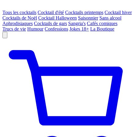
Tous les cocktails
Cocktail d'été
Cocktails printemps
Cocktail hiver
Cocktails de Noël
Cocktail Halloween
Saisonnier
Sans alcool
Aphrodisiaques
Cocktails de gars
Sangria's
Cafés comiques
Trucs de vie
Humour
Confessions
Jokes 18+
La Boutique