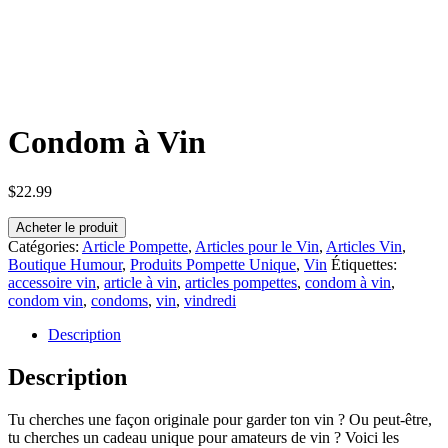
Condom à Vin
$
22.99
Acheter le produit
Catégories:
Article Pompette
,
Articles pour le Vin
,
Articles Vin
,
Boutique Humour
,
Produits Pompette Unique
,
Vin
Étiquettes:
accessoire vin
,
article à vin
,
articles pompettes
,
condom à vin
,
condom vin
,
condoms
,
vin
,
vindredi
Description
Description
Tu cherches une façon originale pour garder ton
vin ?
Ou peut-être,
tu cherches un cadeau unique pour amateurs de vin ?
Voici les