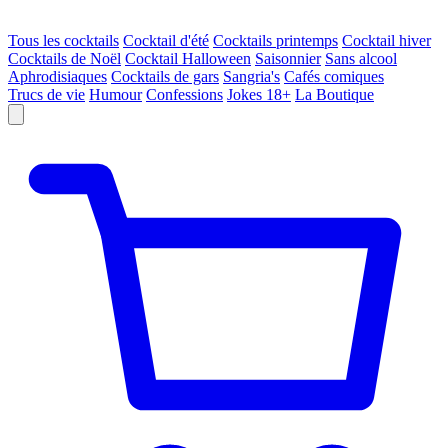
Tous les cocktails
Cocktail d'été
Cocktails printemps
Cocktail hiver
Cocktails de Noël
Cocktail Halloween
Saisonnier
Sans alcool
Aphrodisiaques
Cocktails de gars
Sangria's
Cafés comiques
Trucs de vie
Humour
Confessions
Jokes 18+
La Boutique