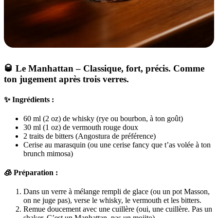
🥃
Le Manhattan
– Classique, fort, précis. Comme
ton jugement après trois verres.
✨ Ingrédients :
60 ml (2 oz) de whisky (rye ou bourbon, à ton goût)
30 ml (1 oz) de vermouth rouge doux
2 traits de bitters (Angostura de préférence)
Cerise au marasquin (ou une cerise fancy que t’as volée à ton
brunch mimosa)
🧊 Préparation :
Dans un verre à mélange rempli de glace (ou un pot Masson,
on ne juge pas), verse le whisky, le vermouth et les bitters.
Remue doucement avec une cuillère (oui, une cuillère. Pas un
shaker. C’est un Manhattan, pas un mojito).