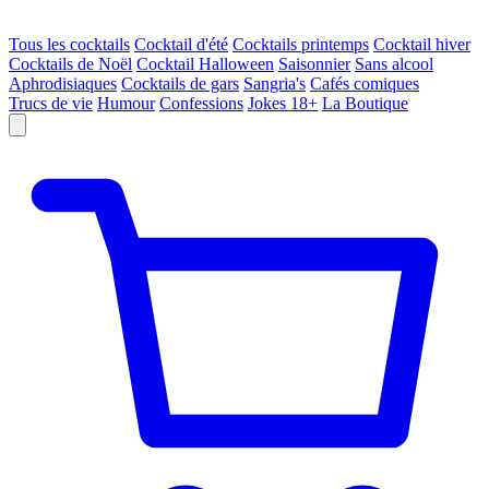
Tous les cocktails
Cocktail d'été
Cocktails printemps
Cocktail hiver
Cocktails de Noël
Cocktail Halloween
Saisonnier
Sans alcool
Aphrodisiaques
Cocktails de gars
Sangria's
Cafés comiques
Trucs de vie
Humour
Confessions
Jokes 18+
La Boutique