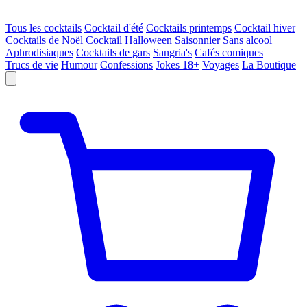
Tous les cocktails
Cocktail d'été
Cocktails printemps
Cocktail hiver
Cocktails de Noël
Cocktail Halloween
Saisonnier
Sans alcool
Aphrodisiaques
Cocktails de gars
Sangria's
Cafés comiques
Trucs de vie
Humour
Confessions
Jokes 18+
Voyages
La Boutique