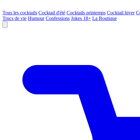
Tous les cocktails
Cocktail d'été
Cocktails printemps
Cocktail hiver
C
Trucs de vie
Humour
Confessions
Jokes 18+
La Boutique