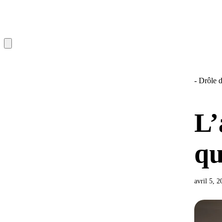
- Drôle d
L’
qu
avril 5, 