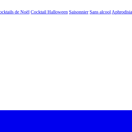
ocktails de Noël
Cocktail Halloween
Saisonnier
Sans alcool
Aphrodisi