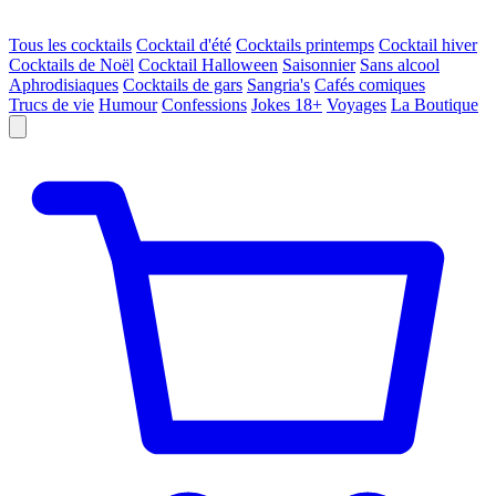
Tous les cocktails
Cocktail d'été
Cocktails printemps
Cocktail hiver
Cocktails de Noël
Cocktail Halloween
Saisonnier
Sans alcool
Aphrodisiaques
Cocktails de gars
Sangria's
Cafés comiques
Trucs de vie
Humour
Confessions
Jokes 18+
Voyages
La Boutique