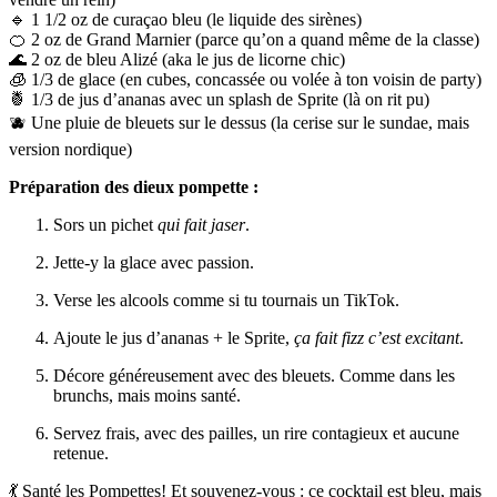
🔹 1 1/2 oz de curaçao bleu (le liquide des sirènes)
🍊 2 oz de Grand Marnier (parce qu’on a quand même de la classe)
🌊 2 oz de bleu Alizé (aka le jus de licorne chic)
🧊 1/3 de glace (en cubes, concassée ou volée à ton voisin de party)
🍍 1/3 de jus d’ananas avec un splash de Sprite (là on rit pu)
🫐 Une pluie de bleuets sur le dessus (la cerise sur le sundae, mais
version nordique)
Préparation des dieux pompette :
Sors un pichet
qui fait jaser
.
Jette-y la glace avec passion.
Verse les alcools comme si tu tournais un TikTok.
Ajoute le jus d’ananas + le Sprite,
ça fait fizz c’est excitant
.
Décore généreusement avec des bleuets. Comme dans les
brunchs, mais moins santé.
Servez frais, avec des pailles, un rire contagieux et aucune
retenue.
💃 Santé les Pompettes! Et souvenez-vous : ce cocktail est bleu, mais