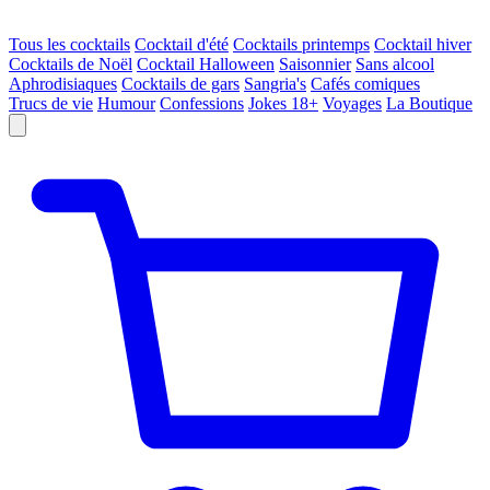
Tous les cocktails
Cocktail d'été
Cocktails printemps
Cocktail hiver
Cocktails de Noël
Cocktail Halloween
Saisonnier
Sans alcool
Aphrodisiaques
Cocktails de gars
Sangria's
Cafés comiques
Trucs de vie
Humour
Confessions
Jokes 18+
Voyages
La Boutique