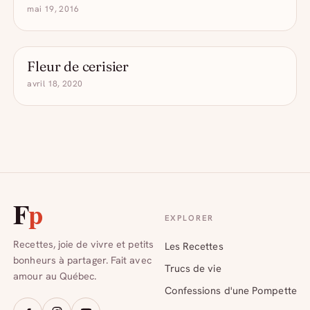
mai 19, 2016
Fleur de cerisier
COCKTAIL D'ÉTÉ
avril 18, 2020
F
p
EXPLORER
Recettes, joie de vivre et petits
Les Recettes
bonheurs à partager. Fait avec
Trucs de vie
amour au Québec.
Confessions d'une Pompette