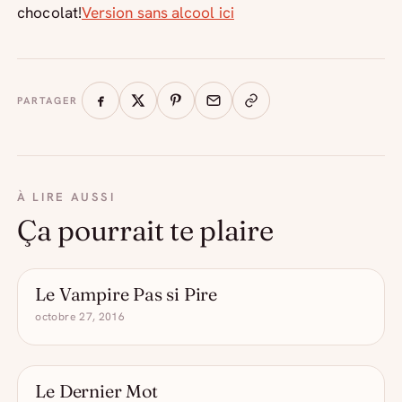
chocolat!
Version sans alcool ici
PARTAGER
À LIRE AUSSI
Ça pourrait te plaire
Le Vampire Pas si Pire
LES COCKTAILS POMPETTES
octobre 27, 2016
Le Dernier Mot
LES COCKTAILS POMPETTES