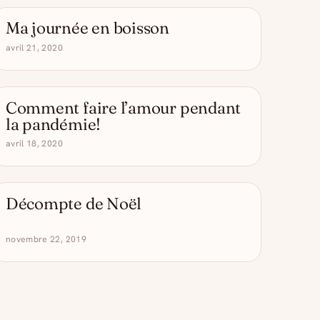
Ma journée en boisson
- DRÔLE D'ALCOOL
avril 21, 2020
Comment faire l’amour pendant
- DRÔLE D'ALCOOL
la pandémie!
avril 18, 2020
Décompte de Noël
- DRÔLE D'ALCOOL
novembre 22, 2019