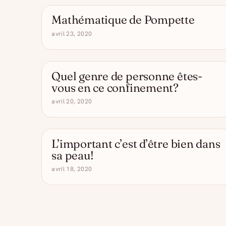
Mathématique de Pompette
- DRÔLE D'ALCOOL
avril 23, 2020
Quel genre de personne êtes-
- DRÔLE D'ALCOOL
vous en ce confinement?
avril 20, 2020
L’important c’est d’être bien dans
- DRÔLE D'ALCOOL
sa peau!
avril 18, 2020