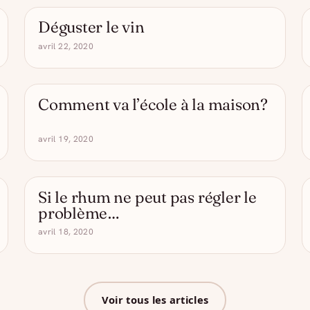
Déguster le vin
- DRÔLE D'ALCOOL
avril 22, 2020
Comment va l’école à la maison?
- DRÔLE D'ALCOOL
avril 19, 2020
Si le rhum ne peut pas régler le
- DRÔLE D'ALCOOL
problème…
avril 18, 2020
Voir tous les articles