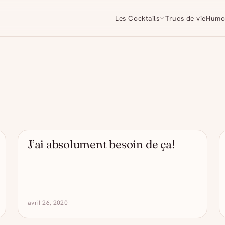
Les Cocktails
Trucs de vie
Humo
J’ai absolument besoin de ça!
- DRÔLE D'ALCOOL
avril 26, 2020