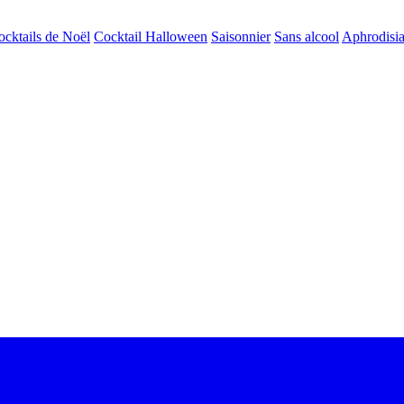
ocktails de Noël
Cocktail Halloween
Saisonnier
Sans alcool
Aphrodisi