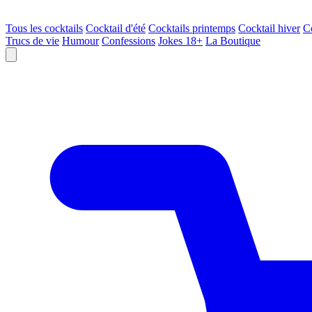
Tous les cocktails
Cocktail d'été
Cocktails printemps
Cocktail hiver
C
Trucs de vie
Humour
Confessions
Jokes 18+
La Boutique