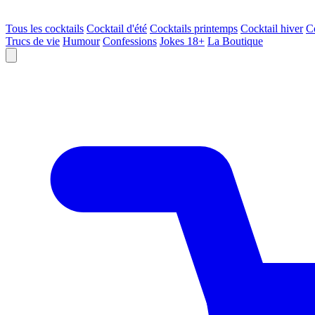
Tous les cocktails
Cocktail d'été
Cocktails printemps
Cocktail hiver
C
Trucs de vie
Humour
Confessions
Jokes 18+
La Boutique