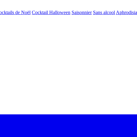
ocktails de Noël
Cocktail Halloween
Saisonnier
Sans alcool
Aphrodisi