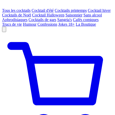
Tous les cocktails
Cocktail d'été
Cocktails printemps
Cocktail hiver
Cocktails de Noël
Cocktail Halloween
Saisonnier
Sans alcool
Aphrodisiaques
Cocktails de gars
Sangria's
Cafés comiques
Trucs de vie
Humour
Confessions
Jokes 18+
La Boutique