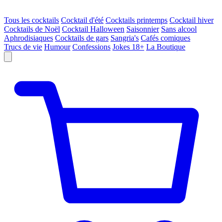
Tous les cocktails
Cocktail d'été
Cocktails printemps
Cocktail hiver
Cocktails de Noël
Cocktail Halloween
Saisonnier
Sans alcool
Aphrodisiaques
Cocktails de gars
Sangria's
Cafés comiques
Trucs de vie
Humour
Confessions
Jokes 18+
La Boutique