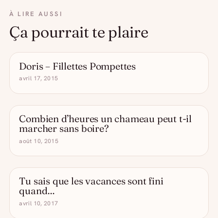
À LIRE AUSSI
Ça pourrait te plaire
Doris – Fillettes Pompettes
- DRÔLE D'ALCOOL
avril 17, 2015
Combien d’heures un chameau peut t-il
- DRÔLE D'ALCOOL
marcher sans boire?
août 10, 2015
Tu sais que les vacances sont fini
- DRÔLE D'ALCOOL
quand…
avril 10, 2017