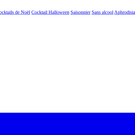
ocktails de Noël
Cocktail Halloween
Saisonnier
Sans alcool
Aphrodisi