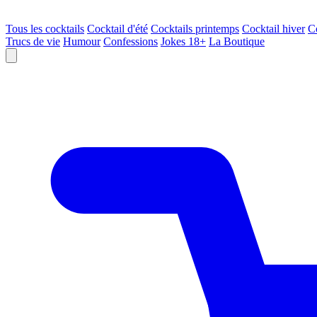
Tous les cocktails
Cocktail d'été
Cocktails printemps
Cocktail hiver
C
Trucs de vie
Humour
Confessions
Jokes 18+
La Boutique