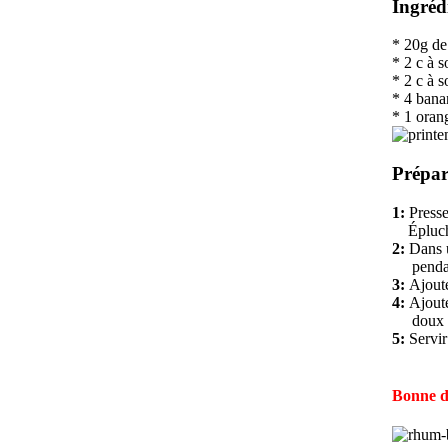
Ingréd
* 20g de
* 2 c à 
* 2 c à 
* 4 bana
* 1 oran
Prépar
1:
Presser
Éplucher
2:
Dans un
pendant
3:
Ajoute
4:
Ajoute
doux
5:
Servir
Bonne d