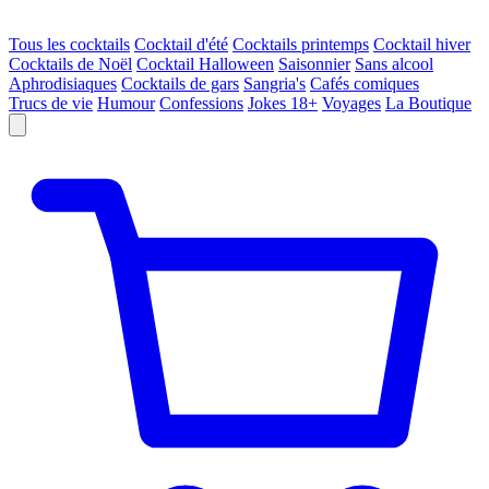
Tous les cocktails
Cocktail d'été
Cocktails printemps
Cocktail hiver
Cocktails de Noël
Cocktail Halloween
Saisonnier
Sans alcool
Aphrodisiaques
Cocktails de gars
Sangria's
Cafés comiques
Trucs de vie
Humour
Confessions
Jokes 18+
Voyages
La Boutique