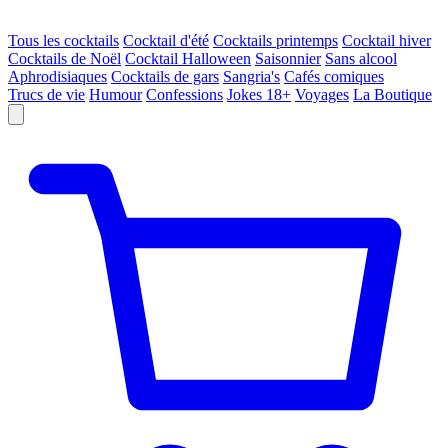
Tous les cocktails
Cocktail d'été
Cocktails printemps
Cocktail hiver
Cocktails de Noël
Cocktail Halloween
Saisonnier
Sans alcool
Aphrodisiaques
Cocktails de gars
Sangria's
Cafés comiques
Trucs de vie
Humour
Confessions
Jokes 18+
Voyages
La Boutique