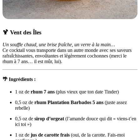
🍹
Vent des Îles
Un souffle chaud, une brise fraîche, un verre à la main…
Ce cocktail vous transporte dans un autre monde avec ses saveurs
rafraîchissantes, envoûtantes et légèrement cochonnes (merci le
rhum à 7 ans… il est mûr, lui).
🌴
Ingrédients
:
1 oz de
rhum 7 ans
(plus vieux que ton date Tinder)
0,5 oz de
rhum Plantation Barbados 5 ans
(juste assez
rebelle)
0,5 oz de
sirop d’orgeat
(l’amande douce qui dit « viens-t’en
ici toi »)
1 oz de
jus de carotte frais
(oui, de la carotte. Fais-moi