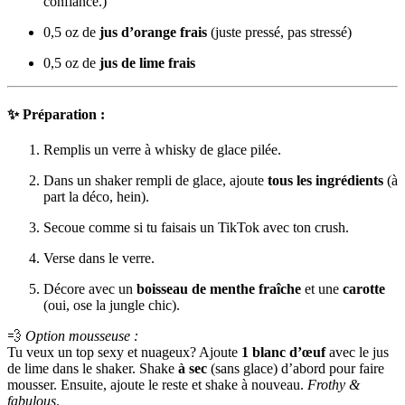
confiance.)
0,5 oz de
jus d’orange frais
(juste pressé, pas stressé)
0,5 oz de
jus de lime frais
✨
Préparation
:
Remplis un verre à whisky de glace pilée.
Dans un shaker rempli de glace, ajoute
tous les ingrédients
(à
part la déco, hein).
Secoue comme si tu faisais un TikTok avec ton crush.
Verse dans le verre.
Décore avec un
boisseau de menthe fraîche
et une
carotte
(oui, ose la jungle chic).
💨
Option mousseuse :
Tu veux un top sexy et nuageux? Ajoute
1 blanc d’œuf
avec le jus
de lime dans le shaker. Shake
à sec
(sans glace) d’abord pour faire
mousser. Ensuite, ajoute le reste et shake à nouveau.
Frothy &
fabulous
.