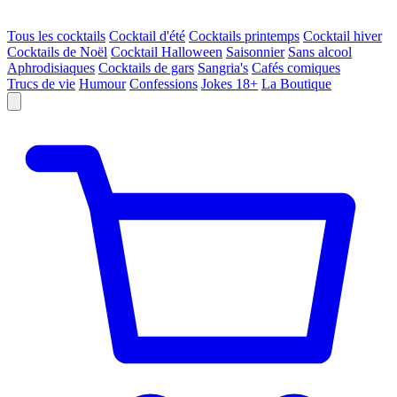
Tous les cocktails
Cocktail d'été
Cocktails printemps
Cocktail hiver
Cocktails de Noël
Cocktail Halloween
Saisonnier
Sans alcool
Aphrodisiaques
Cocktails de gars
Sangria's
Cafés comiques
Trucs de vie
Humour
Confessions
Jokes 18+
La Boutique