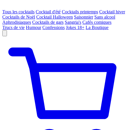
Tous les cocktails
Cocktail d'été
Cocktails printemps
Cocktail hiver
Cocktails de Noël
Cocktail Halloween
Saisonnier
Sans alcool
Aphrodisiaques
Cocktails de gars
Sangria's
Cafés comiques
Trucs de vie
Humour
Confessions
Jokes 18+
La Boutique