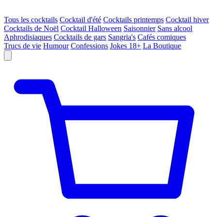
Tous les cocktails
Cocktail d'été
Cocktails printemps
Cocktail hiver
Cocktails de Noël
Cocktail Halloween
Saisonnier
Sans alcool
Aphrodisiaques
Cocktails de gars
Sangria's
Cafés comiques
Trucs de vie
Humour
Confessions
Jokes 18+
La Boutique