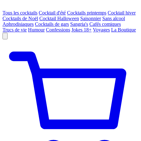
Tous les cocktails
Cocktail d'été
Cocktails printemps
Cocktail hiver
Cocktails de Noël
Cocktail Halloween
Saisonnier
Sans alcool
Aphrodisiaques
Cocktails de gars
Sangria's
Cafés comiques
Trucs de vie
Humour
Confessions
Jokes 18+
Voyages
La Boutique