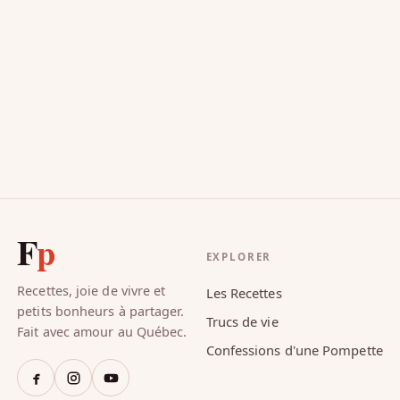
Comment rendre une tasse de chocolat chaud
maison encore meilleure? Ajoutez de l’alcool, bien
sûr! Le mezcal ou le whisky…
janvier 16, 2021
F
p
EXPLORER
Recettes, joie de vivre et
Les Recettes
petits bonheurs à partager.
Trucs de vie
Fait avec amour au Québec.
Confessions d'une Pompette