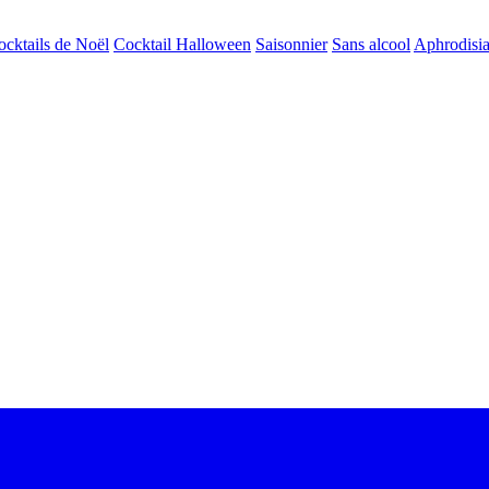
ocktails de Noël
Cocktail Halloween
Saisonnier
Sans alcool
Aphrodisi