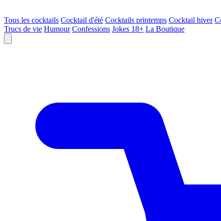
Tous les cocktails
Cocktail d'été
Cocktails printemps
Cocktail hiver
C
Trucs de vie
Humour
Confessions
Jokes 18+
La Boutique