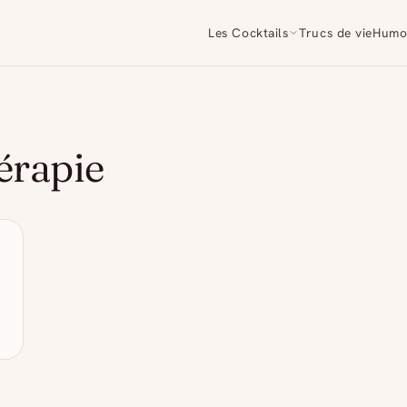
Les Cocktails
Trucs de vie
Humo
érapie