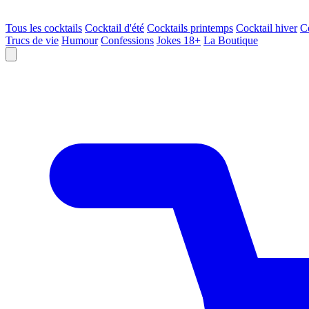
Tous les cocktails
Cocktail d'été
Cocktails printemps
Cocktail hiver
C
Trucs de vie
Humour
Confessions
Jokes 18+
La Boutique