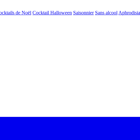
ocktails de Noël
Cocktail Halloween
Saisonnier
Sans alcool
Aphrodisi