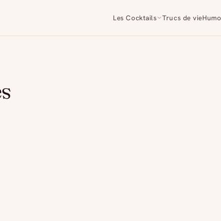
Les Cocktails
Trucs de vie
Humo
es
s