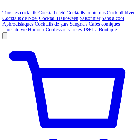
Tous les cocktails
Cocktail d'été
Cocktails printemps
Cocktail hiver
Cocktails de Noël
Cocktail Halloween
Saisonnier
Sans alcool
Aphrodisiaques
Cocktails de gars
Sangria's
Cafés comiques
Trucs de vie
Humour
Confessions
Jokes 18+
La Boutique