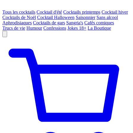
Tous les cocktails
Cocktail d'été
Cocktails printemps
Cocktail hiver
Cocktails de Noël
Cocktail Halloween
Saisonnier
Sans alcool
Aphrodisiaques
Cocktails de gars
Sangria's
Cafés comiques
Trucs de vie
Humour
Confessions
Jokes 18+
La Boutique