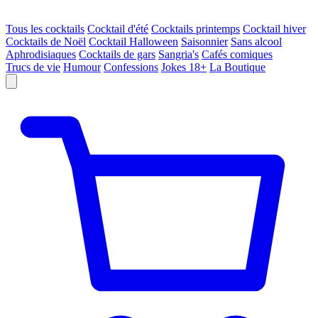
Tous les cocktails
Cocktail d'été
Cocktails printemps
Cocktail hiver
Cocktails de Noël
Cocktail Halloween
Saisonnier
Sans alcool
Aphrodisiaques
Cocktails de gars
Sangria's
Cafés comiques
Trucs de vie
Humour
Confessions
Jokes 18+
La Boutique