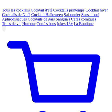
Tous les cocktails
Cocktail d'été
Cocktails printemps
Cocktail hiver
Cocktails de Noël
Cocktail Halloween
Saisonnier
Sans alcool
Aphrodisiaques
Cocktails de gars
Sangria's
Cafés comiques
Trucs de vie
Humour
Confessions
Jokes 18+
La Boutique