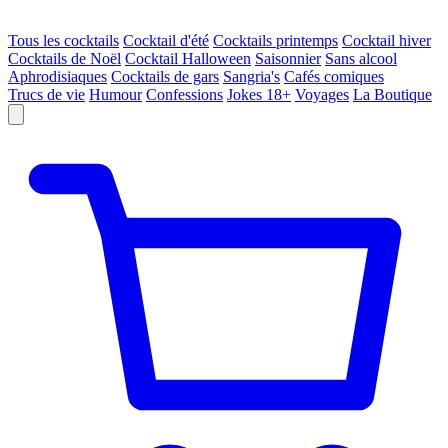
Tous les cocktails
Cocktail d'été
Cocktails printemps
Cocktail hiver
Cocktails de Noël
Cocktail Halloween
Saisonnier
Sans alcool
Aphrodisiaques
Cocktails de gars
Sangria's
Cafés comiques
Trucs de vie
Humour
Confessions
Jokes 18+
Voyages
La Boutique