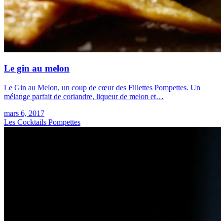
Le gin au melon
Le Gin au Melon, un coup de cœur des Fillettes Pompettes. Un
mélange parfait de coriandre, liqueur de melon et…
mars 6, 2017
Les Cocktails Pompettes