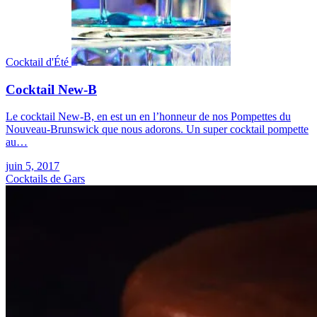
Cocktail d'Été
Cocktail New-B
Le cocktail New-B, en est un en l’honneur de nos Pompettes du
Nouveau-Brunswick que nous adorons. Un super cocktail pompette
au…
juin 5, 2017
Cocktails de Gars