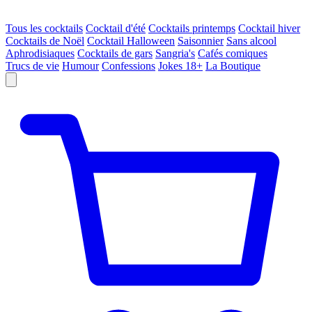
Tous les cocktails
Cocktail d'été
Cocktails printemps
Cocktail hiver
Cocktails de Noël
Cocktail Halloween
Saisonnier
Sans alcool
Aphrodisiaques
Cocktails de gars
Sangria's
Cafés comiques
Trucs de vie
Humour
Confessions
Jokes 18+
La Boutique