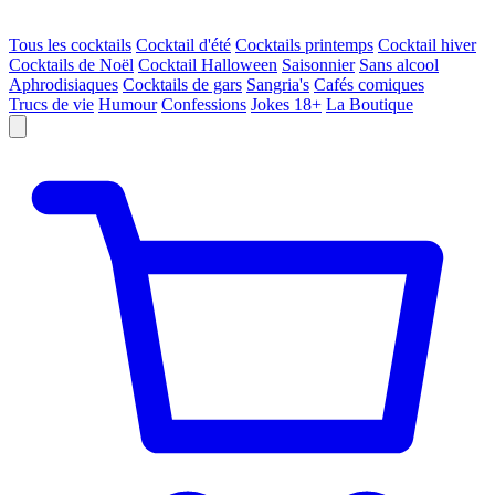
Tous les cocktails
Cocktail d'été
Cocktails printemps
Cocktail hiver
Cocktails de Noël
Cocktail Halloween
Saisonnier
Sans alcool
Aphrodisiaques
Cocktails de gars
Sangria's
Cafés comiques
Trucs de vie
Humour
Confessions
Jokes 18+
La Boutique