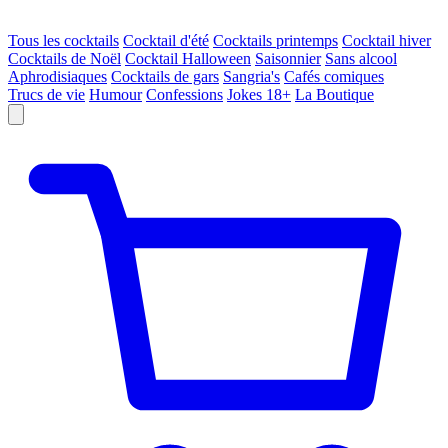
Tous les cocktails
Cocktail d'été
Cocktails printemps
Cocktail hiver
Cocktails de Noël
Cocktail Halloween
Saisonnier
Sans alcool
Aphrodisiaques
Cocktails de gars
Sangria's
Cafés comiques
Trucs de vie
Humour
Confessions
Jokes 18+
La Boutique