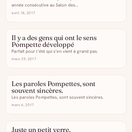
année consécutive au Salon des…
avril 18, 2017
Il y a des gens qui ont le sens
- DRÔLE D'ALCOOL
Pompette développé
Parfait pour l’été qui s’en vient à grand pas.
mars 29, 2017
Les paroles Pompettes, sont
- DRÔLE D'ALCOOL
souvent sincères.
Les paroles Pompettes, sont souvent sincères.
mars 6, 2017
Juste un petit verre.
- DRÔLE D'ALCOOL