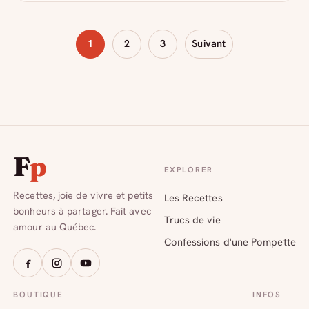
Pagination
1
2
3
Suivant
des
publications
F
p
EXPLORER
Recettes, joie de vivre et petits
Les Recettes
bonheurs à partager. Fait avec
Trucs de vie
amour au Québec.
Confessions d'une Pompette
BOUTIQUE
INFOS