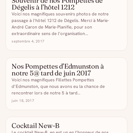
Souvenir de nos Pompettes de
Dégelis à l’hôtel 1212
Voici nos magnifiques souvenirs photos de notre
passage à l’hôtel 1212 de Dégelis. Merci à Marie-
André Caron de Marie-Planifie, pour son
extraordinaire sens de l’organisation…
septembre 4, 2017
Nos Pompettes d’Edmunston à
notre 5@ tard de juin 2017
Voici nos magnifiques Fillettes Pompettes
d’Edmunston, que nous avons eu la chance de
rencontrer lors de notre 5 à tard…
juin 18, 2017
Cocktail New-B
COCKTAIL D'ÉTÉ
Le cocktail New-B, en est un en l’honneur de nos