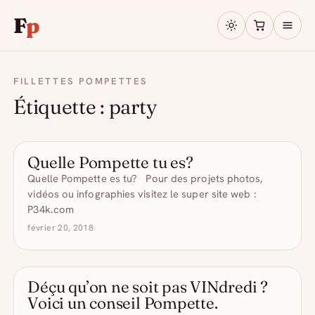
F
p
FILLETTES POMPETTES
Étiquette :
party
Quelle Pompette tu es?
- DRÔLE D'ALCOOL
Quelle Pompette es tu? Pour des projets photos,
vidéos ou infographies visitez le super site web :
P34k.com
février 20, 2018
Déçu qu’on ne soit pas VINdredi ?
- DRÔLE D'ALCOOL
Voici un conseil Pompette.