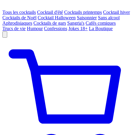
Tous les cocktails
Cocktail d'été
Cocktails printemps
Cocktail hiver
Cocktails de Noël
Cocktail Halloween
Saisonnier
Sans alcool
Aphrodisiaques
Cocktails de gars
Sangria's
Cafés comiques
Trucs de vie
Humour
Confessions
Jokes 18+
La Boutique