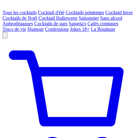
Tous les cocktails
Cocktail d'été
Cocktails printemps
Cocktail hiver
Cocktails de Noël
Cocktail Halloween
Saisonnier
Sans alcool
Aphrodisiaques
Cocktails de gars
Sangria's
Cafés comiques
Trucs de vie
Humour
Confessions
Jokes 18+
La Boutique