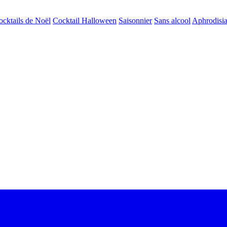
ocktails de Noël
Cocktail Halloween
Saisonnier
Sans alcool
Aphrodisi