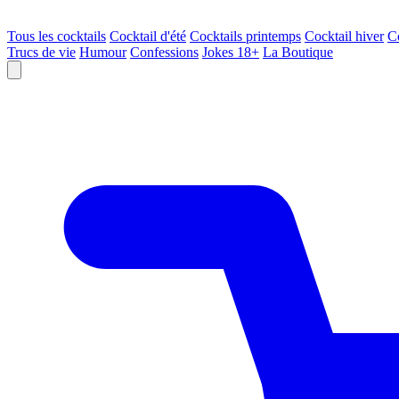
Tous les cocktails
Cocktail d'été
Cocktails printemps
Cocktail hiver
C
Trucs de vie
Humour
Confessions
Jokes 18+
La Boutique