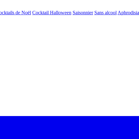
ocktails de Noël
Cocktail Halloween
Saisonnier
Sans alcool
Aphrodisi