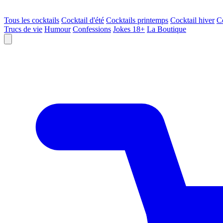
Tous les cocktails
Cocktail d'été
Cocktails printemps
Cocktail hiver
C
Trucs de vie
Humour
Confessions
Jokes 18+
La Boutique