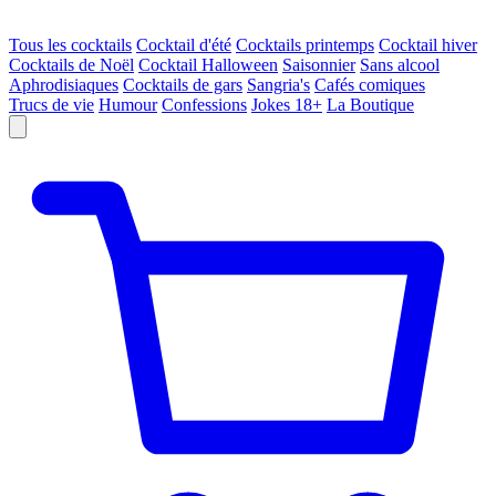
Tous les cocktails
Cocktail d'été
Cocktails printemps
Cocktail hiver
Cocktails de Noël
Cocktail Halloween
Saisonnier
Sans alcool
Aphrodisiaques
Cocktails de gars
Sangria's
Cafés comiques
Trucs de vie
Humour
Confessions
Jokes 18+
La Boutique